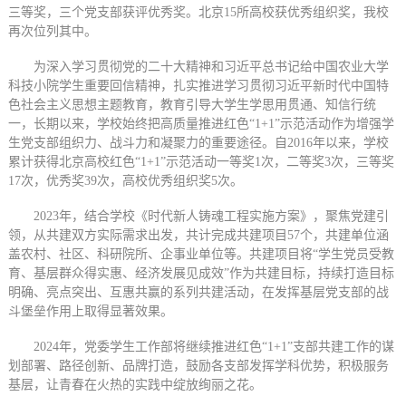
三等奖，三个党支部获评优秀奖。北京15所高校获优秀组织奖，我校
再次位列其中。
为深入学习贯彻党的二十大精神和习近平总书记给中国农业大学
科技小院学生重要回信精神，扎实推进学习贯彻习近平新时代中国特
色社会主义思想主题教育，教育引导大学生学思用贯通、知信行统
一，长期以来，学校始终把高质量推进红色“1+1”示范活动作为增强学
生党支部组织力、战斗力和凝聚力的重要途径。自2016年以来，学校
累计获得北京高校红色“1+1”示范活动一等奖1次，二等奖3次，三等奖
17次，优秀奖39次，高校优秀组织奖5次。
2023年，结合学校《时代新人铸魂工程实施方案》，聚焦党建引
领，从共建双方实际需求出发，共计完成共建项目57个，共建单位涵
盖农村、社区、科研院所、企事业单位等。共建项目将“学生党员受教
育、基层群众得实惠、经济发展见成效”作为共建目标，持续打造目标
明确、亮点突出、互惠共赢的系列共建活动，在发挥基层党支部的战
斗堡垒作用上取得显著效果。
2024年，党委学生工作部将继续推进红色“1+1”支部共建工作的谋
划部署、路径创新、品牌打造，鼓励各支部发挥学科优势，积极服务
基层，让青春在火热的实践中绽放绚丽之花。