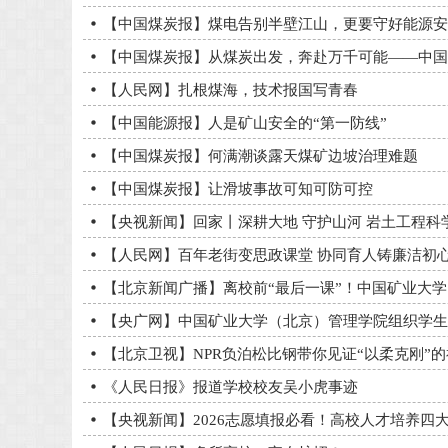
【中国煤炭报】煤电告别半壁江山，更要守好能源安
【中国煤炭报】从煤炭出发，奔赴万千可能——中国
【人民网】扎根煤海，技术报国写青春
【中国能源报】人是矿山安全的“第一防线”
【中国煤炭报】何满潮谈露天煤矿边坡治理难题
【中国煤炭报】让滑坡事故可知可防可控
【央视新闻】回家丨深耕大地 守护山河 岩土工程科
【人民网】百年老街变思政课堂 协同育人铸廉洁初
【北京新闻广播】离校前“最后一课”！中国矿业大学
【央广网】中国矿业大学（北京）管理学院组织学生
【北京卫视】NPR负泊松比钢带你见证“以柔克刚”
《人民日报》报道学校校友吴小虎事迹
【央视新闻】2026志愿填报必看！高校人才培养四