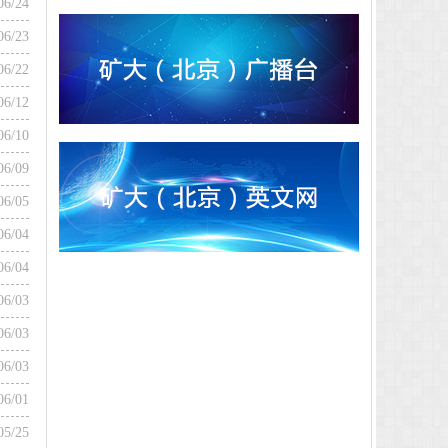
06/24
06/23
06/22
06/12
06/10
06/09
06/05
06/04
06/04
06/03
06/03
06/03
06/01
05/25