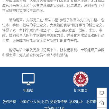
学基础理论体系、大变形灾害控制材料及其配套技术体系、无煤柱自
成巷开采理论工艺与装备体系和现实贡献。通过讲述，深刻阐释了科
学家精神的实质和丰富内涵。
活动尾声，支部党员在“至达书屋”参观了陈至达先生的书籍、笔
记本、手稿、指导的学生论文。大家纷纷表示“翻开手写的博士论文，
懂得了老一辈科学家的科研坚守”，立志要从爱国、创新、求实、奉
献、协同和育人的科学家精神中汲取力量，并转化为攻坚克难的行动
自觉，为保障国家能源安全谱写新时代的青春答卷。
能源与矿业学院党委书记高来举、院长杨胜利、专职组织员李静
和博士第二党支部全体党员20余人参加活动。
电脑版
矿大主页
版权所有：中国矿业大学(北京) 党委宣传部 学校地址：北京市海淀区
学院路丁11号