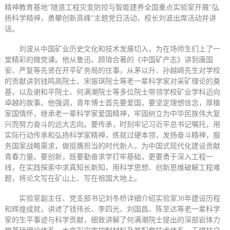
精神教育基地”隧道工程灾变防控与智能建养全国重点实验室开展“弘
扬科学精神，勇攀创新高峰”主题党日活动，校长刘波出席活动并讲
话。
刘波从中国矿业历史文化和技术发展切入，为在场师生们上了一
堂精彩的微党课。他从鲁迅、顾琅合著的《中国矿产志》讲到唐国
安、严复等先贤在开平矿务局的往事，从茅以升、孙越崎先生对学校
的贡献讲到钱鸣高院士、宋振琪院士等老一辈科学家对采矿理论的奠
基，以及谢和平院士、何满潮院士等多位院士带领学校矿业学科迈向
卓越的故事。他强调，青年博士首先要爱国，要坚定理想信念，厚植
家国情怀，继承老一辈科学家爱国精神，牢固树立为中华民族伟大复
兴而努力奋斗的远大志向。要传承，时刻牢记习近平总书记嘱托，用
实际行动传承和弘扬科学家精神，练就过硬本领，发扬奋斗精神，服
务国家战略需求，做挺膺担当的时代新人，为中国式现代化建设贡献
青春力量。要创新，既要勤奋求学打牢基础，更要勇于深入工程一
线，在实践探索中求真知长新知，用科学思想、创新思维破解工程难
题，将论文写在矿山上、写在祖国大地上。
实验室副主任、党支部书记刘冬桥详细介绍实验室30年建设历程
和辉煌成就，讲述了钱伟长、李四光、刘国昌、陈至达等老一辈科学
家的生平事迹与科学贡献，细致讲解了何满潮院士提出的深部岩体力