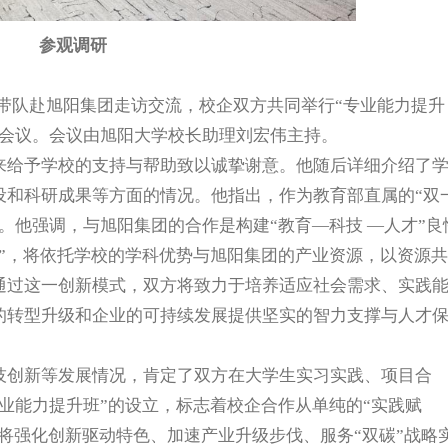
参观调研
宇带队赴旭阳集团走访交流，校企双方共同举行“专业能力提升
席会议。会议由旭阳大学校长助理刘宏伟主持。
来给予学校的支持与帮助致以诚挚谢意。他随后详细介绍了
设和科研成果等方面的情况。他指出，作为教育部直属的“双
。他强调，与旭阳集团的合作是构建“教育—科技 —人才”良
”，将依托学校的学科优势与旭阳集团的产业资源，以资源共
通过这一创新模式，双方将致力于培养适应社会需求、实践
的转型升级和企业的可持续发展提供坚实的智力支撑与人才
技创新等发展情况，肯定了双方在大学生实习实践、项目合
业能力提升班”的设立，标志着校企合作从单纯的“实践赋
方将强化创新驱动特色、加速产业升级步伐、服务“双碳”战略