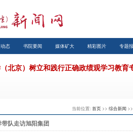
层动态
书院要闻
媒体矿大
精彩图片
专题
学（北京）树立和践行正确政绩观学习教育
当前位置:
首页
>>
综合新闻
>
导带队走访旭阳集团