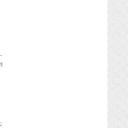
学
一
性
能
保
实