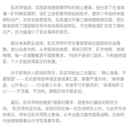
彭苏萍强调，实践是地球物理学科的核心要素。他分享了在淮南
潘一矿的典型案例：该矿之前依靠传统钻探技术，建井17年始终未能
顺利达产，且安全隐患频发。后来通过开展三维地震勘探实践，团队
精准探明了煤层赋存条件和地质构造特征，不仅帮助煤矿实现了顺利
达产，还大幅减少了安全事故的发生。
面对未来职业选择，彭苏萍呼吁学生要紧密结合国家和社会需
要。他以自身为例，从学医转向地质，再到沉积学、矿井地质、地球
物理，每一次调整都源于国家需求。“科研不是闭门造车，只有服务国
家，个人才能获得真正的发展。”
对于即将步入职场的学生，彭苏萍给出三点建议：“精心准备，不
要随意”——无论是项目申请还是成果汇报，都要严谨对待；“保持谦
虚，山外有山”——行业能人众多，终身学习才能进步；“永葆纯朴之
心”——不浮躁、不功利，脚踏实地才能走远。
最后，彭苏萍特别提到“国家的需求，就是你们最好的研究方
向。”彭苏萍的这句话，深深印刻在每一位在场师生心中。与会学生纷
纷表示，将牢记彭苏萍院士教诲，以专业能力服务国家战略，在新时
代地球物理事业中书写青春华章。