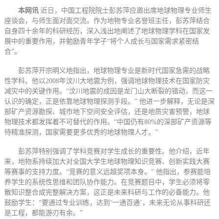
本网讯
近日，中国工程院院士彭苏萍应邀出席地球物理专业师生
座谈会，与师生面对面交流。作为地物专业名誉班主任，彭苏萍结合
自身四十余年的科研经历，深入浅出地阐述了地球物理学科在国家发
展中的重要作用，并勉励青年学子“将个人成长与国家需求紧密结
合”。
彭苏萍开宗明义地指出，地球物理专业是新时代国家急需的战略
性学科。他以2008年汶川大地震为例，强调地球物理技术在国家防灾
减灾中的关键作用。“汶川地震的成因是龙门山大断裂的错动，而这一
认识的确定，正是依靠地球物理探测手段。” 他进一步解释，无论是深
部矿产资源勘探、城市地下空间安全评估，还是地质灾害预警，地球
物理技术都发挥着不可替代的作用。“中国仍有80%的深部矿产资源等
待精准探测，国家需要更多优秀的地球物理人才。”
彭苏萍特别强调了学科竞赛对学生成长的重要性。他介绍，近年
来，地物系持续加大对全国大学生地球物理知识竞赛、创新实践大赛
等赛事的支持力度。“竞赛的意义远超奖项本身。” 他指出，参赛能培
养学生的系统性思维和团队协作能力。在竞赛题目中，学生必须将零
散知识整合成完整解决方案，这正是未来科研与工作的必备能力。他
鼓励学生：“要通过专业训练，达到‘一通百通’，未来无论从事科研还
是工程，都能游刃有余。”