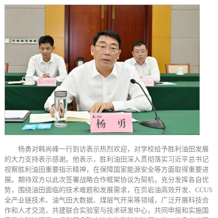
杨勇对韩尚峰一行到访表示热烈欢迎，对学校给予胜利油田发展
的大力支持表示感谢。他表示，胜利油田深入贯彻落实习近平总书记
视察胜利油田重要指示精神，在保障国家能源安全等方面取得重要进
展。期待双方以此次签署战略合作框架协议为契机，充分发挥各自优
势，围绕油田面临的技术难题和发展需求，在页岩油高效开发、CCUS
全产业链技术、油气田大数据、煤层气开采等领域，广泛开展科技合
作和人才交流，共建联合实验室与技术研发中心，共同申报和实施国