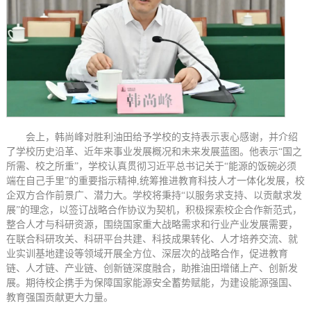
会上，韩尚峰对胜利油田给予学校的支持表示衷心感谢，并介绍
了学校历史沿革、近年来事业发展概况和未来发展蓝图。他表示“国之
所需、校之所重”，学校认真贯彻习近平总书记关于“能源的饭碗必须
端在自己手里”的重要指示精神,统筹推进教育科技人才一体化发展，校
企双方合作前景广、潜力大。学校将秉持“以服务求支持、以贡献求发
展”的理念，以签订战略合作协议为契机，积极探索校企合作新范式，
整合人才与科研资源，围绕国家重大战略需求和行业产业发展需要，
在联合科研攻关、科研平台共建、科技成果转化、人才培养交流、就
业实训基地建设等领域开展全方位、深层次的战略合作，促进教育
链、人才链、产业链、创新链深度融合，助推油田增储上产、创新发
展。期待校企携手为保障国家能源安全蓄势赋能，为建设能源强国、
教育强国贡献更大力量。