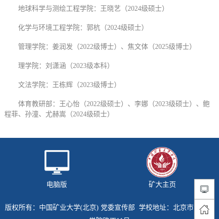
地球科学与测绘工程学院：王晓艺（2024级硕士）
化学与环境工程学院：郭杭（2024级硕士）
管理学院：姜润发（2022级博士）、焦文体（2025级博士）
理学院：刘潇涵（2023级本科）
文法学院：王栋辉（2023级博士）
体育教研部：王心怡（2022级硕士）、李娜（2023级硕士）、鲍
程菲、孙潼、尤赫嵩（2024级硕士）
电脑版
矿大主页
版权所有：中国矿业大学(北京) 党委宣传部 学校地址：北京市海淀区