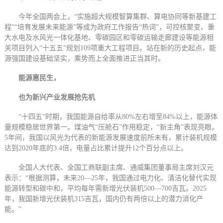
今年全国两会上，“实施超大规模智算集群、算电协同等新基建工
程”“培育发展未来能源”等成为政府工作报告“热词”，可控核聚变、重
大水电及水风光一体化基地、零碳园区和零碳运输走廊建设等能源相
关项目列入“十五五”规划109项重大工程项目。站在新的历史起点，能
源强国建设基础坚实，乘势而上全面推进正当其时。
能源惠民生，
也为新兴产业发展抢先机
“十四五”时期，我国能源自给率从80%左右增至84%以上，能源体
量规模稳居世界第一。煤油气“压舱石”作用稳定，“新主角”表现亮眼。
5年间，我国以风光为代表的新能源发展速度前所未有，累计装机规模
达到2020年底的3.4倍，电量占比累计提升12个百分点以上。
全国人大代表、全国工商联副主席、通威集团董事局主席刘汉元
表示：“根据测算，未来20—25年，我国通过电力化、清洁化替代实现
能源转型和碳中和，平均每年需新增光伏装机500—700吉瓦。2025
年，我国新增光伏装机315吉瓦，国内仍有两倍以上的潜力消化产
能。”