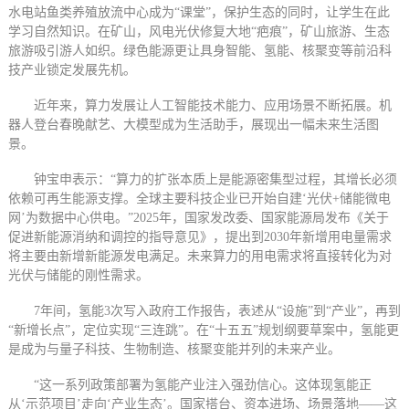
水电站鱼类养殖放流中心成为“课堂”，保护生态的同时，让学生在此
学习自然知识。在矿山，风电光伏修复大地“疤痕”，矿山旅游、生态
旅游吸引游人如织。绿色能源更让具身智能、氢能、核聚变等前沿科
技产业锁定发展先机。
近年来，算力发展让人工智能技术能力、应用场景不断拓展。机
器人登台春晚献艺、大模型成为生活助手，展现出一幅未来生活图
景。
钟宝申表示：“算力的扩张本质上是能源密集型过程，其增长必须
依赖可再生能源支撑。全球主要科技企业已开始自建‘光伏+储能微电
网’为数据中心供电。”2025年，国家发改委、国家能源局发布《关于
促进新能源消纳和调控的指导意见》，提出到2030年新增用电量需求
将主要由新增新能源发电满足。未来算力的用电需求将直接转化为对
光伏与储能的刚性需求。
7年间，氢能3次写入政府工作报告，表述从“设施”到“产业”，再到
“新增长点”，定位实现“三连跳”。在“十五五”规划纲要草案中，氢能更
是成为与量子科技、生物制造、核聚变能并列的未来产业。
“这一系列政策部署为氢能产业注入强劲信心。这体现氢能正
从‘示范项目’走向‘产业生态’。国家搭台、资本进场、场景落地——这