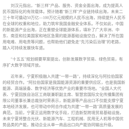
刘汉元指出，“新三样”产品、服务、资金全面出海，成为提高人
民币国际化的有效载体。预计随着“新三样”产业链持续出海，未来二
三十年可撬动50万亿—100万亿元规模的人民币出海，持续提升人民币
在全球的权重和地位，助力筑牢我国金融安全体系。不仅如此，中国
的新能源产业出海，正在重塑全球能源体系，填补了广大非洲、中
东、南亚和拉美国家和地区急需的能源基础设施空白，解决了所在国
用电难、用电贵等问题，也帮助他们避免走“先污染后治理”的老路，
踏入可持续发展快车道。
“十五五”规划纲要草案提出，创新发展数字贸易、绿色贸易，有
序扩大数字领域开放。
近年来，宁夏积极融入共建“一带一路”，持续深化与阿拉伯国家
的经贸合作。“阿拉伯国家是我国能源资源的重要供应区，也是我国新
能源、高端装备、数字经济等优势产业的重要市场地。”全国人大代
表、宁夏回族自治区工商联兼职副主席、智慧宫国际文化传播集团有
限公司董事长兼总裁张时荣表示，新能源等产品出口不仅能支撑宁夏
本地经济发展，也可带动中阿合作成为共建“一带一路”高质量发展的
典范。当前，宁夏正运用数字化手段，打造新型跨境贸易基础设施，
未来宁夏将整合光伏、新能源汽车、工程机械、民用无人机等中国优
势品类的产能，推动企业从单一商品出口向产能协同输出升级。