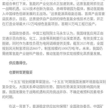
套组合拳打下来，氢能的产业化拐点正加速到来。远景氢能将抓住这
一战略机遇，以AI技术创新为驱动、赤峰零碳园为载体，推动氢能融
入中国绿色低碳发展的主战场。”远景能源高级副总裁、首席产品官娄
益民表示，目前，远景提供自产自研的绿色氢氨全栈技术方案，并正
在打造全球最大152万吨绿色氢氨项目，首期32万吨工程已投产。
全国政协委员、中国工程院院士马永生认为，我国绿氢应用正由
交通示范向炼化、化工、冶金等高耗能行业深度渗透，有效支撑工业
脱碳，同时作为柔性负荷为电网调峰提供支撑。截至2025年底，全国
规划风光制氢项目达860个，制氢规模约1000万吨/年。未来，我国仍
需统筹氢能产业链科产融合，推动氢能尽快实现规模化高质量发展。
供应靠得住，
也要转型更稳妥
“十五五”规划纲要草案提出，“十五五”时期我国发展环境面临深刻
复杂变化。大国关系牵动国际形势，国际形势演变深刻影响国内发
展，我国发展处于战略机遇和风险挑战并存、不确定难预料因素增多
的时期。
在这一背景下，能源稳定供应如何保障？全国政协委员、中国矿