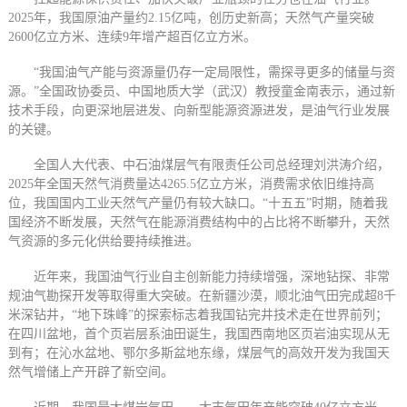
2025年，我国原油产量约2.15亿吨，创历史新高；天然气产量突破
2600亿立方米、连续9年增产超百亿立方米。
“我国油气产能与资源量仍存一定局限性，需探寻更多的储量与资
源。”全国政协委员、中国地质大学（武汉）教授童金南表示，通过新
技术手段，向更深地层进发、向新型能源资源进发，是油气行业发展
的关键。
全国人大代表、中石油煤层气有限责任公司总经理刘洪涛介绍，
2025年全国天然气消费量达4265.5亿立方米，消费需求依旧维持高
位，我国国内工业天然气产量仍有较大缺口。“十五五”时期，随着我
国经济不断发展，天然气在能源消费结构中的占比将不断攀升，天然
气资源的多元化供给要持续推进。
近年来，我国油气行业自主创新能力持续增强，深地钻探、非常
规油气勘探开发等取得重大突破。在新疆沙漠，顺北油气田完成超8千
米深钻井，“地下珠峰”的探索标志着我国钻完井技术走在世界前列；
在四川盆地，首个页岩层系油田诞生，我国西南地区页岩油实现从无
到有；在沁水盆地、鄂尔多斯盆地东缘，煤层气的高效开发为我国天
然气增储上产开辟了新空间。