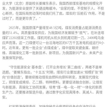
业大学（北京）原副校长姜耀东表示，我国西部煤炭基地的规模化开
发，为能源安全提供了关键战略缓冲。“自家的煤，不受制于人、不担
心断供，在国际局势动荡时给我们托了底。煤炭的‘压舱石’作用，不是
过时了，而是更珍贵了。”
2025年，我国原煤产量增至48.5亿吨，煤炭消费量占能源消费总
量的51.4%。高质量煤炭供应，为我国经济发展赋予“底气”。在补连塔
煤矿22202综采工作面，煤机司机从机头到机尾切割一刀，2400吨乌金
应声而落，这一刀煤便可让一台沿海地区的67万千瓦发电机组运行8小
时。近年来，更有一批企业“点煤成金”，煤中提取关键金属、碳纤
维、高端煤化工等一批新技术、新项目，为我国新兴产业、未来产业
发展保驾护航。
“守住能源安全‘基本盘’、打开业务增长‘第二曲线’，两者不是单
选题。”姜耀东指出，“十五五”时期，煤炭行业要加速从“规模扩张”转
向“价值创造”。要继续推动煤炭由燃料向原料转变，发展现代煤化
工，把煤变成烯烃、乙二醇、特种燃料。更要促进融合创新，让煤炭
与新能源、高端化工协同发展，培育“煤—电—化—材”一体化的新质
生产力。还要推进智造升级，通过数字化实现真降本、真减人、真增
安。
扛起能源保供责任、加快突破产业瓶颈的任务也在油气行业。