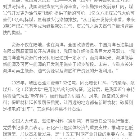
近期，我国最大煤岩气田——大吉气田年产能突破40亿立方米。
刘洪涛指出，我国深层煤层气资源丰富，不但勘探开发前景广阔，煤
岩气开发更为油气变“绿能”提供了新的可能。1亿立方米煤岩气大约可
替代13万吨标煤，显著减少污染物排放。“从目前开发势头来看，未来
3至5年煤岩气有望成为继致密砂岩气、页岩气之后天然气产量增速最
快的类型。”
资源不仅在陆地，也在海洋。全国政协委员、中国海洋石油集团
有限公司原董事长汪东进指出，我国海洋经济具备巨大发展潜力。“我
国海洋油气资源的开发利用已达到一定水平，而海洋风光、海洋能等
新能源及可再生能源的开发利用尚处于起步阶段。未来，应重点关注
海洋可再生能源、油气资源以及海底矿产资源的开发利用。”
2025年，我国石油消费量7.62亿吨，同比增长1.1%，“汽柴降、航
煤升、化工轻油大增”是用能结构的新特征。这背后，是我国近年来持
续将油气玩出“新花样”。碳纤维成为机器人、风电、航空的关键材
料；保鲜材料延长果蔬保质期，让再远的地方都有新鲜食材；碳棒则
是核电的“刹车”，其原料同样离不开石油。
全国人大代表、蓝海新材料（通州湾）有限责任公司执行董事、
党委书记李贵合表示，石化产业是实体经济的重要支柱，推动绿色低
碳转型、加快高质量发展，是“十五五”时期产业升级的重要方向。聚