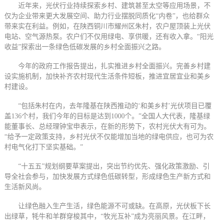
近年来，光伏行业持续探索乡村、建筑甚至太空等应用场景，不
仅为企业带来更大发展空间、助力行业摆脱同质化“内卷”，也给群众
带来实在利益。例如，在陕西铜川市耀州区朱村，农户屋顶装上光伏
电站、空气源热泵。农户们不仅用绿电、享供暖，还有收入拿。“阳光
收益”探索出一条绿色低碳发展的乡村全面振兴之路。
今年的政府工作报告提出，扎实推进乡村全面振兴。完善乡村建
设实施机制，加快补齐农村现代生活条件短板，推进宜居宜业和美乡
村建设。
“包括朱村在内，去年隆基在陕西推动的‘和美乡村’光伏项目已覆
盖136个村，我们今年的目标是达到1000个。”全国人大代表，隆基绿
能董事长、总经理钟宝申表示，在新的形势下，农村光伏大有可为。
“给予一定政策支持，乡村光伏不仅能增加当地的绿电供应，也可为农
村电气化打下坚实基础。”
“十五五”规划纲要草案提出，突出节约优先、强化政策激励、引
导全社会参与，加快发展方式绿色低碳转型，形成绿色生产新方式和
生活新风尚。
让绿色融入生产生活，绿色能源不可或缺。在高原，光伏板下长
出绿草，牦牛和羊群穿梭其中，“牧光互补”成为亮丽风景。在江畔，