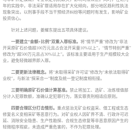
年的实践中，非法采矿罪适用存在扩大化倾向，部分地区趋利性执法
现象突出，以刑事手段不当干预经济纠纷等问题时有发生，影响矿业
投资信心。
针对上述问题，姜耀东提出五项具体建议。
一要建立“金额+比例”双重入罪标准。
将“情节严重”修改为“非法
开采原矿石价值超100万元且占合法开采量10%以上”，“情节特别严重”
修改为“超500万元且占30%以上”。该标准主要适用于生产规模较大企
业，避免轻微越界即入罪。
二要更新法律概念。
将“未取得采矿许可证”修改为“未依法取得矿
业权”，与新法“探采合一”制度及统一登记制度相衔接。
三要明确原矿石价值计算基准。
禁止将加工、选矿、冶炼增值部
分计入犯罪数额，准确认定犯罪行为，落实罪责刑相适应原则。
四要合理区分打击情形。
重点惩治无矿业权盗采、借工程或生态
修复名义变相采矿等恶意行为。对矿业权人因矿界不清、行政许可迟
延、消除安全隐患、生产性勘探、合规生态修复等非恶意原因产生的
轻微程序瑕疵，未造成严重危害的，不作为犯罪处理。