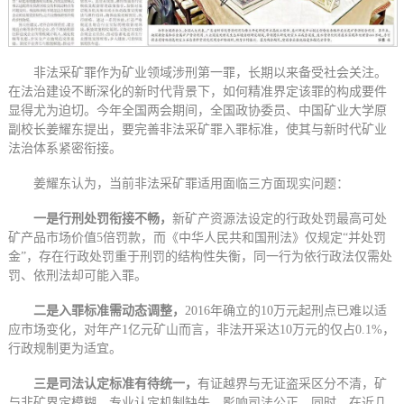
非法采矿罪作为矿业领域涉刑第一罪，长期以来备受社会关注。
在法治建设不断深化的新时代背景下，如何精准界定该罪的构成要件
显得尤为迫切。今年全国两会期间，全国政协委员、中国矿业大学原
副校长姜耀东提出，要完善非法采矿罪入罪标准，使其与新时代矿业
法治体系紧密衔接。
姜耀东认为，当前非法采矿罪适用面临三方面现实问题：
一是行刑处罚衔接不畅，
新矿产资源法设定的行政处罚最高可处
矿产品市场价值5倍罚款，而《中华人民共和国刑法》仅规定“并处罚
金”，存在行政处罚重于刑罚的结构性失衡，同一行为依行政法仅需处
罚、依刑法却可能入罪。
二是入罪标准需动态调整，
2016年确立的10万元起刑点已难以适
应市场变化，对年产1亿元矿山而言，非法开采达10万元的仅占0.1%，
行政规制更为适宜。
三是司法认定标准有待统一，
有证越界与无证盗采区分不清，矿
与非矿界定模糊，专业认定机制缺失，影响司法公正。同时，在近几