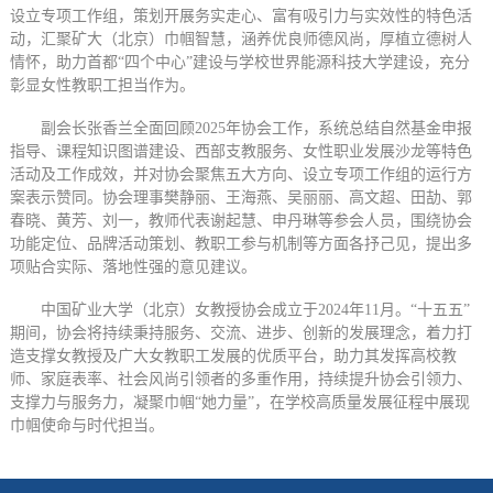
设立专项工作组，策划开展务实走心、富有吸引力与实效性的特色活
动，汇聚矿大（北京）巾帼智慧，涵养优良师德风尚，厚植立德树人
情怀，助力首都“四个中心”建设与学校世界能源科技大学建设，充分
彰显女性教职工担当作为。
副会长张香兰全面回顾2025年协会工作，系统总结自然基金申报
指导、课程知识图谱建设、西部支教服务、女性职业发展沙龙等特色
活动及工作成效，并对协会聚焦五大方向、设立专项工作组的运行方
案表示赞同。协会理事樊静丽、王海燕、吴丽丽、高文超、田劼、郭
春晓、黄芳、刘一，教师代表谢起慧、申丹琳等参会人员，围绕协会
功能定位、品牌活动策划、教职工参与机制等方面各抒己见，提出多
项贴合实际、落地性强的意见建议。
中国矿业大学（北京）女教授协会成立于2024年11月。“十五五”
期间，协会将持续秉持服务、交流、进步、创新的发展理念，着力打
造支撑女教授及广大女教职工发展的优质平台，助力其发挥高校教
师、家庭表率、社会风尚引领者的多重作用，持续提升协会引领力、
支撑力与服务力，凝聚巾帼“她力量”，在学校高质量发展征程中展现
巾帼使命与时代担当。