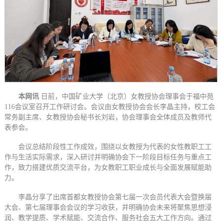
本网讯
日前，中国矿业大学（北京）女教授协会理事会于福中苑
116会议室召开工作研讨会。会议由女教授协会会长李晶主持，校工会
常务副主席、女教授协会秘书长刘岩，协会理事会全体成员及教师代
表参会。
会议总结阶段性工作成效，围绕以女教授为代表的女性教职工工
作与生活实际需求，深入研讨并明确协会下一阶段目标任务与重点工
作，致力搭建优质交流平台，为女教职工职业成长与全面发展赋能助
力。
李晶分享了出席首都女教授协会第七届一次会员代表大会暨换届
大会、第七届理事会会议的学习收获，并明确协会未来将聚焦思想浸
润、教学提质、学术赋能、交流合作、服务社会五大工作方向。通过