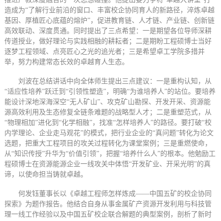
造成为“了解行业前沿的窗口、丰富校企协同育人的新路径，淬炼卓越
基因、厚植匠心底蕴的熔炉”，促进教育链、人才链、产业链、创新链
高效联动、深度贯通。同时提出了三点希望：一是期望各位导师深耕
传道授业，做好理论与实践相融的耕耘者；二是期盼工程硕博士当好
逐梦工程领域、点亮匠心之光的追光者；三是希望卓工学院多措并
举，努力构建常态长效的卓越育人生态。
刘波在总结讲话中向全体师生提出三点建议：一是重构认知，从
“适应性培养”跃迁到“引领性塑造”，明确“为谁培养人”的站位。要培养
能设计深地深海深空“无人矿山”、攻克矿山勘探、开发开采、资源能
源高效利用及生态修复全链条难题的战略型人才；二是重塑范式，从
“物理相加”进化到“化学相融”，找准“怎样培养人”的路径。要打破“校
内学理论、企业走马观花”的模式，把行业企业的“真问题”转化为论文
选题，把重大工程项目的攻关过程转化为课堂案例；三是重燃使命，
从“知识传授”升华为“价值引领”，把握“培养什么人”的根本。他勉励工
程硕博士在资源能源企业一线攻关中体悟“开发矿业、开采光明”的真
谛，以使命担当铸就卓越。
何发钰董事长以《卓越工程师怎样炼成——中国五矿的校企协同
探索》为题作报告。他结合自身从事金属矿产资源开发利用与科技管
理一线工作经验以及中国五矿校企联合解题的典型案例，剖析了新时