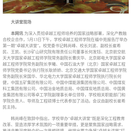
大讲堂现场
本网讯
为深入贯彻卓越工程师培养的国家战略部署，深化产教融
合校企合作，5月13日下午，学校卓越工程师学院在福中苑报告厅举办
第一期“卓越大讲堂”。校党委书记韩尚峰、校长刘波、副校长崔希
民、王凯、长沙矿山研究院有限责任公司董事长何发钰、北京航空航
天大学国家卓越工程师学院常务副院长曹庆华、北京邮电大学国家卓
越工程师学院常务副院长李曦、中国石油大学（北京）国家卓越工程
师学院党委书记/执行院长耿娇娇、北京交通大学国家卓越工程师学院
常务副院长宋国华、华北电力大学国家卓越工程师学院执行院长何
健，中国五矿集团有限公司、中国中煤能源集团有限公司、中国煤炭
科工集团有限公司、中国冶金地质总局、中国煤炭地质总局、中国黄
金集团有限公司等卓工学院副理事长单位领导，学校相关职能部门和
学院负责人、导师及工程硕博士代表参加了活动。会议由副校长崔希
民主持。
韩尚峰在致辞中指出，学校举办“卓越大讲堂”既是深化工程教育
改革、营造浓厚学术氛围的一项重要举措，更是聚焦国家战略需求、
推进产教深度融合的一次思想碰撞。他提出要力争将“卓越大讲堂”打