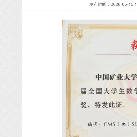
发布时间：
2026-05-15 1