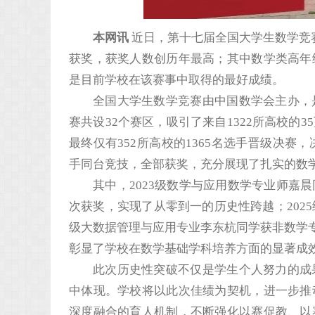
本网讯
近日，第十七届全国大学生数学竞
获奖，获奖人数创历年最高；其中数学类高年
是目前学校在该赛事中取得的最好成绩。
全国大学生数学竞赛由中国数学会主办，
赛共设32个赛区，吸引了来自1322所高校
最终仅有352所高校的1365名选手晋级决赛
手同台竞技，全部获奖，充分展现了扎实的数
其中，2023级数学与应用数学专业师嘉
次获奖，实现了从零到一的历史性跨越；202
级大数据管理与应用专业李东杭同学获非数学
彰显了学校在数学基础学科培养方面的显著成
此次历史性突破不仅是学生个人努力的成
中体现。学校将以此次佳绩为契机，进一步推
深度融合的育人机制，不断强化以赛促教、以