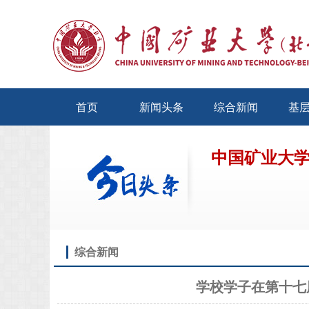
首页
新闻头条
综合新闻
基
中国矿业大
综合新闻
学校学子在第十七