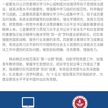
一是要充分认识党委理论学习中心组制度对加强领导班子思想政治建
设、提高决策水平的重要性，增强集中学习组织的规范性，科学确定
学习选题。二是要高质量开展理论学习中心组集中学习，班子成员要
及时准确、系统全面把握党的创新理论，强化学理研究，发挥示范效
用，把思想统一到党中央重大决策部署和习近平总书记最新重要讲话
精神上来。三是要把学习贯彻习近平总书记关于安全生产和应急管理
的重要指示批示精神与推进学院“双一流”学科建设紧密结合，切实增
强服务国家战略、服务行业发展的本领。四是要注重理论学习成果运
用，有效运用习近平新时代中国特色社会主义思想的立场观点方法解
决工作中遇到的实际问题，做到目标明确、任务聚焦、措施有力。
韩尚峰还对规范落实“第一议题”制度、创新学院党建工作、加强
青年教师领航、掌握学生思想状况、抓好学生就业等工作提出了要
求，强调要切实巩固党建“双创”成果，有效促进党建与业务深度融
合，扎实推进一流学科建设，为“十五五”规划落实开好局起好步，为
建设更高水平平安中国作出应有贡献。