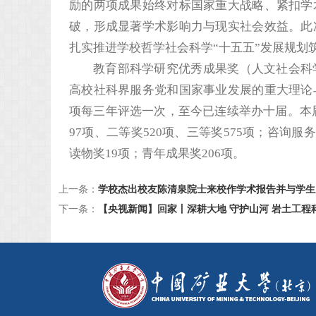
励的两项成果始终对标国家重大战略、紧扣学
破，形成显著学术影响力与现实社会效益。此
扎实推进学校哲学社会科学“十五五”发展规划
教育部科学研究优秀成果奖（人文社会科
高校社科界服务党和国家事业发展的重大理论
项每三年评选一次，至今已连续举办十届。本届
97项、二等奖520项、三等奖575项；咨询服
读物奖19项；青年成果奖206项。
上一条：
学校杰出校友陈清泉院士来校作学术报告并与学生
下一条：
【央视新闻】回家丨深耕大地 守护山河 岩土工程