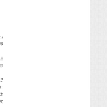
ns
重
理
威
提
社
体
奖