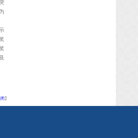
突
为
示
奖
奖
及
关闭
】