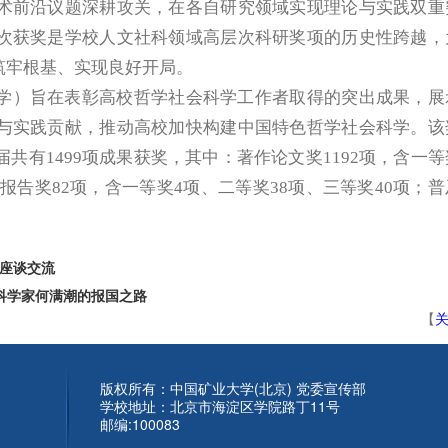
术前沿议题深耕攻关，在各自研究领域实现理论与实践双重
次获奖是学校人文社科领域高层次科研奖项的历史性跨越，
筑牢根基、实现良好开局。
学）旨在表彰高校哲学社会科学工作者取得的突出成果，展
与实践贡献，推动高校加快构建中国特色哲学社会科学。该
共有1499项成果获奖，其中：著作论文奖1192项，含一等
务报告奖82项，含一等奖4项、二等奖38项、三等奖40项；普
座谈交流
科学家何满潮的报国之路
【
版权所有：中国矿业大学(北京) 党委宣传部
学校地址：北京市海淀区学院路丁11号
邮编:100083