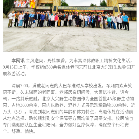
本网讯
金风送爽，丹桂飘香。为丰富退休教职工精神文化生活，
9月15日上午，学校组织80余名退休老同志前往北京大兴野生动物园开
展秋游活动。
清晨7:00，满载老同志的大巴车准时从学校出发。车厢内欢声笑
语不断，久未谋面的老同事、老邻居亲切问候，大家忆往昔、话今
朝，一路其乐融融。北京大兴野生动物园作为全国首批4A级野生动物
园，占地3600余亩，园内以散养、混养方式展示珍稀动物300余种、近
万头（只）。考虑到老同志们的年龄和体力特点，离退休处在活动前
从地点选择、路线规划到安全保障等方面均做了周密安排。校医院也
专门选派随队医生全程陪同，全力做好医疗保障，确保整个行程安
全、舒适、愉快。