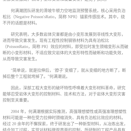
何满潮团队研发的滑坡牛顿力空地监测预警系统，核心采用负泊
松比（Negative Poisson'sRatio，简称 NPR）锚索传感技术。其中，绕
不开的话题是材料。
研究表明，大多数岩体灾害都是由小变形发展到非线性大变形，
进而导致灾害发生。现有工程性控制钢铁材料为具有泊松比
（PoissonRatio，简称 PR）效应的材料，即受拉时发生颈缩变形从而破
断的小变形材料，不适应致灾岩体的大变形特性而破断和功能失效，
从而导致灾害发生。
“简单说，就是拉伸后，‘脖子’变细了，就从变细的地方断了，断
掉后整个工程就垮掉了。”何满潮说。
因此，深部工程大变形的破坏特性呼唤着大变形材料革命，研究
能够忍受岩体大变形的控制材料、技术和方法，对于岩体大变形灾害
控制至关重要。
2004 年，何满潮根据实际推测，高强理想塑性或高强准理想塑性
材料可能是一种在受力拉伸时颈缩消失、具有负泊松比效应的材料。
经过 20 余年的不懈探索，终于研发出了一种新型材料，从冶炼出发，
结合加工过程，实现对材料微观界面的控制，所研制的工程产品具有