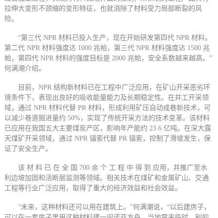
拉伸大变形不颈缩的变形特征，也就消除了材料受力局部断裂的风
险。
“第三代 NPR 材料已投入生产，现在开始研发第四代 NPR 材料。
第二代 NPR 材料强度达 1000 兆帕，第三代 NPR 材料强度达 1500 兆
帕，第四代 NPR 材料的强度目标是 2000 兆帕，安全系数越来越高。”
何满潮介绍。
目前，NPR 结构新材料已在工程中广泛应用，在矿山开采恶劣环
境条件下，表现出良好的吸收能量能力及长期稳定性。在井工开采领
域，通过 NPR 材料代替 PR 材料，形成利用矿压自动成巷新技术，可
以减少巷道掘进量约 50%，实现了传统开采方法的技术变革。该材料
已应用在我国五大主要煤炭产区，影响年产能约 23.6 亿吨。在深大露
天煤矿开采领域，通过 NPR 锚索代替 PR 锚索，控制了滑坡发生，保
证了安全生产。
该 材 料 已 在 全 国 700 余 个 工 程 中 得 到 应用，并推广至水
利边坡加固和活断层监测等领域。相关技术在煤矿和金属矿山、交通
工程等行业广泛应用，取得了重大的经济效益和社会效益。
“未来，这种材料还可以用在建筑上。”何满潮说，“以后建房子，
可以在一套房子里用这种材料建一间诺亚方舟。当地震来临时，别的