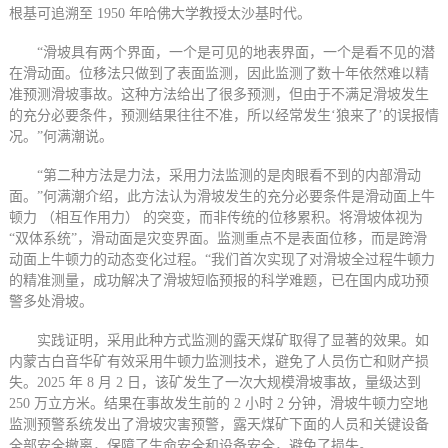
根基可追溯至 1950 年哈佛大学教授太沙基时代。
“滑坡具有两个界面，一个是可见的地表界面，一个是看不见的潜
在滑动面。位移法只做到了表面监测，因此监测了数十年依然难以精
准预测滑坡事故。这种方法给出了很多预测，但由于不满足滑坡发生
的充分必要条件，预测结果往往不准，所以经常发生‘狼来了’的误报情
况。”何满潮说。
“第二种方法是力法，采用力法监测的是肉眼看不到的内部滑动
面。”何满潮介绍，此方法认为滑坡发生的充分必要条件是滑动面上牛
顿力 （相互作用力） 的突变，而非传统的位移累积。将滑坡体视为
“双体系统”，滑动面是灾变界面。监测重点不是表面位移，而是跨滑
动面上牛顿力的动态变化过程。“我们首次实现了对滑坡全过程牛顿力
的精准测量，成功解决了滑坡短临预报的科学难题，已在国内成功预
警多处滑坡。
实践证明，采用此种方式监测的露天煤矿取得了显著的效果。如
内蒙古白音华矿有效采用牛顿力监测技术，避免了人员伤亡和财产损
失。2025 年 8 月 2 日，该矿发生了一次大规模滑坡事故，量级达到
250 万立方米。结果在事故发生前的 2 小时 2 分钟，滑坡牛顿力空地
监测预警系统发出了滑坡灾害预警，露天煤矿下面的人员和关键设备
全部安全撤离，保障了生命安全和设备安全，避免了损失。