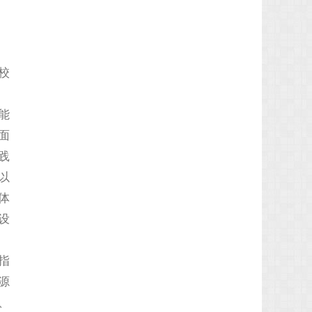
校
能
面
践
以
体
设
指
源
、