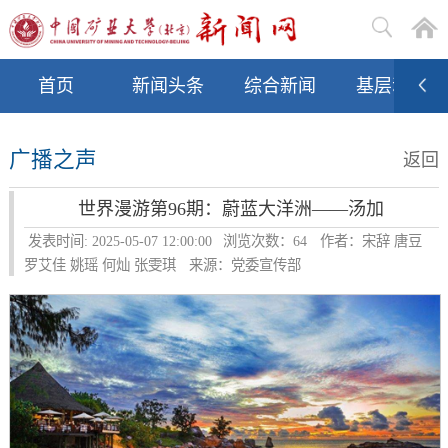
首页
新闻头条
综合新闻
基层动态
广播之声
返回
世界漫游第96期：蔚蓝大洋洲——汤加
发表时间: 2025-05-07 12:00:00
浏览次数：
64
作者：宋辞 唐豆
罗艾佳 姚瑶 何灿 张雯琪
来源：党委宣传部