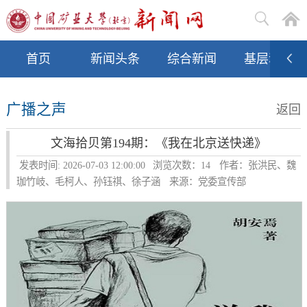
首页
新闻头条
综合新闻
基层动态
广播之声
返回
文海拾贝第194期：《我在北京送快递》
发表时间: 2026-07-03 12:00:00
浏览次数：
14
作者：张洪民、魏
珈竹岐、毛柯人、孙钰祺、徐子涵
来源：党委宣传部