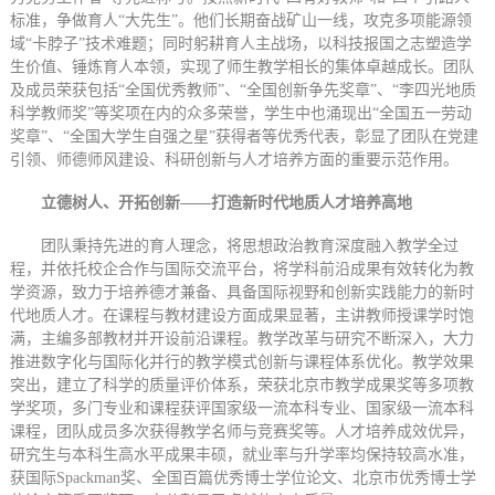
标准，争做育人“大先生”。他们长期奋战矿山一线，攻克多项能源领
域“卡脖子”技术难题；同时躬耕育人主战场，以科技报国之志塑造学
生价值、锤炼育人本领，实现了师生教学相长的集体卓越成长。团队
及成员荣获包括“全国优秀教师”、“全国创新争先奖章”、“李四光地质
科学教师奖”等奖项在内的众多荣誉，学生中也涌现出“全国五一劳动
奖章”、“全国大学生自强之星”获得者等优秀代表，彰显了团队在党建
引领、师德师风建设、科研创新与人才培养方面的重要示范作用。
立德树人、开拓创新——打造新时代地质人才培养高地
团队秉持先进的育人理念，将思想政治教育深度融入教学全过
程，并依托校企合作与国际交流平台，将学科前沿成果有效转化为教
学资源，致力于培养德才兼备、具备国际视野和创新实践能力的新时
代地质人才。在课程与教材建设方面成果显著，主讲教师授课学时饱
满，主编多部教材并开设前沿课程。教学改革与研究不断深入，大力
推进数字化与国际化并行的教学模式创新与课程体系优化。教学效果
突出，建立了科学的质量评价体系，荣获北京市教学成果奖等多项教
学奖项，多门专业和课程获评国家级一流本科专业、国家级一流本科
课程，团队成员多次获得教学名师与竞赛奖等。人才培养成效优异，
研究生与本科生高水平成果丰硕，就业率与升学率均保持较高水准，
获国际Spackman奖、全国百篇优秀博士学位论文、北京市优秀博士学