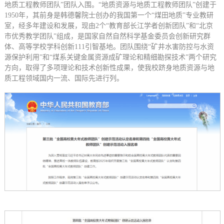
地质工程教师团队”团队入围。“地质资源与地质工程教师团队”创建于
1950年，其前身是韩德馨院士创办的我国第一个“煤田地质”专业教研
室，经多年建设和发展，现由2个“教育部长江学者创新团队”和“北京
市优秀教学团队”组成，是国家自然自然科学基金委员会创新研究群
体、高等学校学科创新111引智基地。团队围绕“矿井水害防控与水资
源保护利用”和“煤系关键金属资源成矿理论和精细勘探技术”两个研究
方向，取得了多项理论和技术创新性成果，使我校跻身地质资源与地
质工程领域国内一流、国际先进行列。