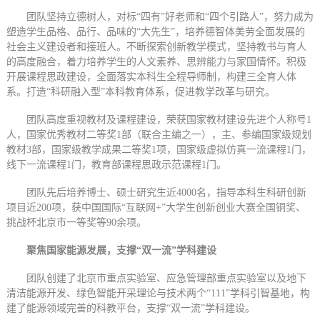
团队坚持立德树人，对标“四有”好老师和“四个引路人”，努力成为
塑造学生品格、品行、品味的“大先生”，培养德智体美劳全面发展的
社会主义建设者和接班人。不断探索创新教学模式，坚持教书与育人
的高度融合，着力培养学生的人文素养、思辨能力与家国情怀。积极
开展课程思政建设，全面落实本科生全程导师制，构建三全育人体
系。打造“科研融入型”本科教育体系，促进教学改革与研究。
团队高度重视教材及课程建设，荣获国家教材建设先进个人称号1
人，国家优秀教材二等奖1部（联合主编之一），主、参编国家级规划
教材3部，国家级教学成果二等奖1项，国家级虚拟仿真一流课程1门，
线下一流课程1门，教育部课程思政示范课程1门。
团队先后培养博士、硕士研究生近4000名，指导本科生科研创新
项目近200项，获中国国际“互联网+”大学生创新创业大赛全国铜奖、
挑战杯北京市一等奖等90余项。
聚焦国家能源发展，支撑“双一流”学科建设
团队创建了北京市重点实验室、应急管理部重点实验室以及地下
清洁能源开发、绿色智能开采理论与技术两个“111”学科引智基地，构
建了能源领域完善的科教平台，支撑“双一流”学科建设。