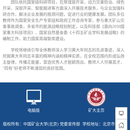
团队依托国家级科研项目，在厚煤层开采、动力灾害防治、绿色
开采、深部开采、智能掘进等方面深入开展技术服务，与企业加强科
研合作，解决企业发展的瓶颈问题，促进行业的健康发展。团队多位
教师作为国家安全生产专家组和政府工作咨询专家，参与重大矿山灾
害事故调查，多省市的能源战略规划制定，以及科技部《面向2030国
家重大科技项目》、国家自然基金委《十四五矿业学科发展战略》的
编制工作，助力国家高端智库建设。
学校将继续引导全体教师深入学习黄大年同志的先进事迹，深入
挖掘黄大年同志丰富的精神内涵和精神实质，在全校范围内形成弘扬
主旋律，传播正能量，营造优秀人才脱颖而出、教师人人尽展其才、
“四有”好老师不断涌现的良好氛围。
电脑版
矿大主页
版权所有：中国矿业大学(北京) 党委宣传部 学校地址：北京市海淀区