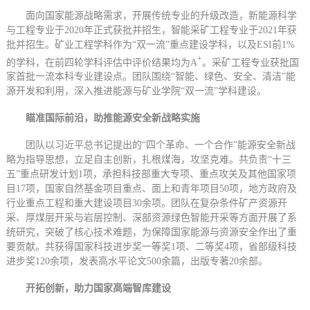
面向国家能源战略需求，开展传统专业的升级改造，新能源科学
与工程专业于2020年正式获批并招生，智能采矿工程专业于2021年获
批并招生。矿业工程学科作为“双一流”重点建设学科，以及ESI前1%
+
的学科，在前四轮学科评估中评价结果均为A
。采矿工程专业获批国
家首批一流本科专业建设点。团队围绕“智能、绿色、安全、清洁”能
源开发和利用，深入推进能源与矿业学院“双一流”学科建设。
瞄准国际前沿，助推能源安全新战略实施
团队以习近平总书记提出的“四个革命、一个合作”能源安全新战
略为指导思想，立足自主创新，扎根煤海，攻坚克难。共负责“十三
五”重点研发计划1项，承担科技部重大专项、重点攻关及其他国家项
目17项，国家自然基金项目重点、面上和青年项目50项，地方政府及
行业重点工程和重大建设项目30余项。团队在复杂条件矿产资源开
采、厚煤层开采与岩层控制、深部资源绿色智能开采等方面开展了系
统研究，突破了核心技术难题，为保障国家能源与资源安全作出了重
要贡献。共获得国家科技进步奖一等奖1项、二等奖4项，省部级科技
进步奖120余项，发表高水平论文500余篇，出版专著20余部。
开拓创新
，助力国家高端智库
建设