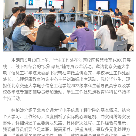
本网讯
5月18日上午，学生工作处在沙河校区智慧教室1-306开展
线上、线下相结合的“实矿聚焦”辅导员沙龙活动。邀请北京交通大学
电子信息工程学院党委副书记韩柏涛做主讲嘉宾，学校学生工作处副
处长、心理健康教育咨询中心主任刘海娟出席活动，我校毕业生、现
担任北京交通大学电子信息工程学院2022级本科生辅导员高宁以及学
校各学院专兼职辅导员参加活动，学生工作处思想教育科科长马靖华
主持活动。
韩柏涛介绍了北京交通大学电子信息工程学院的基本情况，结合
个人学习、工作经历，深度剖析了实际的心理危机、冲突纠纷等突发
事件，详细讲述了主要解决思路、具体解决过程、工作经验与启示，
强调辅导员们要立足本职、提高素养、把握底线，采取多元化处理方
法，妥善处置各项突发事件。随后，韩柏涛结合自身专业优势，分享