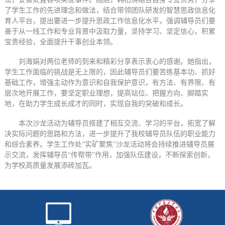
了学生工作的先进理念和做法，结合带领团队研发的智慧思政信息化
育人平台，提出要进一步提升思政工作信息化水平，强调辅导员们要
善于从一线工作和专业背景中汲取力量，坚持学习、坚定信心，积累
宝贵经验，全面提升干事创业本领。
刘海娟对两位老师的到来和精彩分享表示衷心的感谢。她指出，
学生工作面临的挑战是无上限的，因此辅导员们要苦练基本功、抓好
基础工作，增强主动作为意识和自我保护意识，有方法、有界限、有
层次地开展工作，要坚定职业理想，提高站位、把握方向、脚踏实
地，在助力学生成长成才的同时，实现自我的突破和成长。
本次沙龙活动为辅导员搭建了相互交流、学习的平台，拓宽了解
决实际问题的思路和方法，进一步提升了我校辅导员队伍的职业能力
和综合素养。学生工作处“实矿聚焦”沙龙活动将会持续推进辅导员展
示交流，发挥辅导员“传帮带”作用，加强队伍建设，不断探索创新，
为学校高质量发展添砖加瓦。